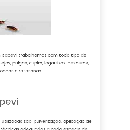
tapevi, trabalhamos com todo tipo de
jos, pulgas, cupim, lagartixas, besouros,
dongos e ratazanas.
pevi
tilizadas são: pulverização, aplicação de
as técnicas adequadas a cada espécie de