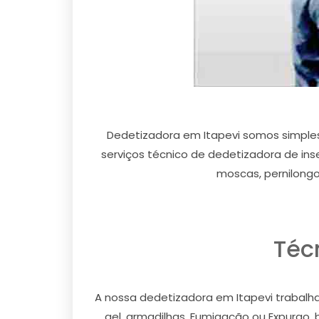
Dedetizadora em Itapevi somos simpl
serviços técnico de dedetizadora de inse
moscas, pernilongo
Téc
A nossa dedetizadora em Itapevi trabalha
gel, armadilhas, Fumigação ou Expurgo,