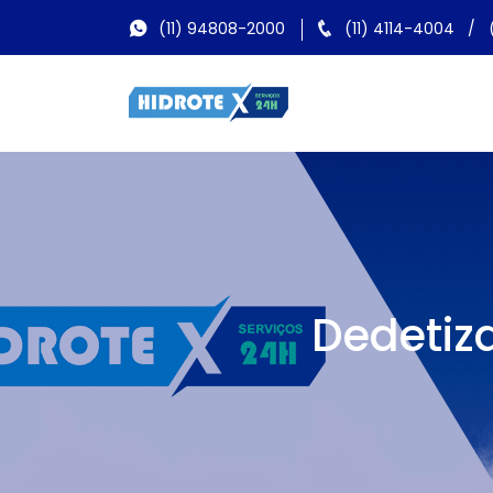
(11) 94808-2000
(11) 4114-4004
/
Dedetiz