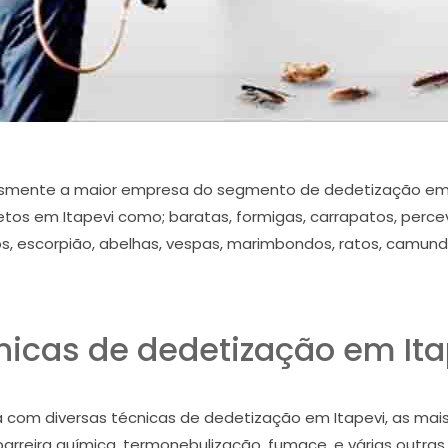
esmente a maior empresa do segmento de dedetização em I
tos em Itapevi como; baratas, formigas, carrapatos, perceve
s, escorpião, abelhas, vespas, marimbondos, ratos, camun
nicas de dedetização em Ita
 com diversas técnicas de dedetização em Itapevi, as mais u
 barreira química, termonebulização, fumace, e várias outr