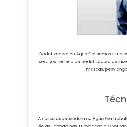
Dedetizadora na Água Fria somos simpl
serviços técnico de dedetizadora de inset
moscas, pernilongo
Técn
A nossa dedetizadora na Água Fria trabalh
de gel, armadilhas, Fumigação ou Expurgo