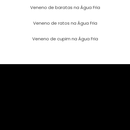
Veneno de baratas na Água Fria
Veneno de ratos na Água Fria
Veneno de cupim na Água Fria