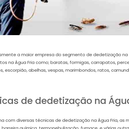
esmente a maior empresa do segmento de dedetização na Á
os na Água Fria como; baratas, formigas, carrapatos, percev
s, escorpião, abelhas, vespas, marimbondos, ratos, camun
icas de dedetização na Água
a com diversas técnicas de dedetização na Água Fria, as ma
, barreira química, termonebulização, fumace, e várias ou