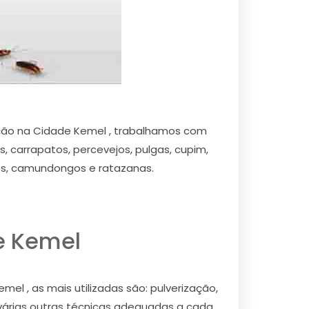
ão na Cidade Kemel , trabalhamos com
, carrapatos, percevejos, pulgas, cupim,
tos, camundongos e ratazanas.
e Kemel
l , as mais utilizadas são: pulverização,
 várias outras técnicas adequadas a cada