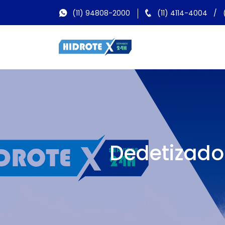
(11) 94808-2000
(11) 4114-4004
/
Dedetizado