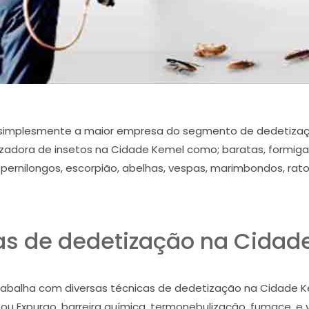
simplesmente a maior empresa do segmento de dedetizaç
zadora de insetos na Cidade Kemel como; baratas, formigas
, pernilongos, escorpião, abelhas, vespas, marimbondos, ra
as de dedetização na Cidad
balha com diversas técnicas de dedetização na Cidade Keme
 ou Expurgo, barreira química, termonebulização, fumace, e