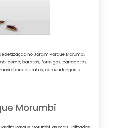
edetização no Jardim Parque Morumbi,
bi como; baratas, formigas, carrapatos,
as, marimbondos, ratos, camundongos e
rque Morumbi
ardim Parque Morumbi, as mais utilizadas