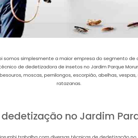
bi somos simplesmente a maior empresa do segmento de d
técnico de dedetizadora de insetos no Jardim Parque Morum
s, besouros, moscas, pernilongos, escorpião, abelhas, vesp
ratazanas.
 dedetização no Jardim Pa
orumbi trabalha com diversas técnicas de dedetização no J