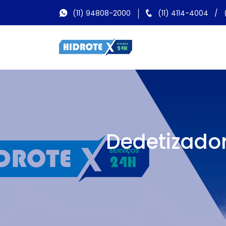
(11) 94808-2000
(11) 4114-4004
/
Dedetizado